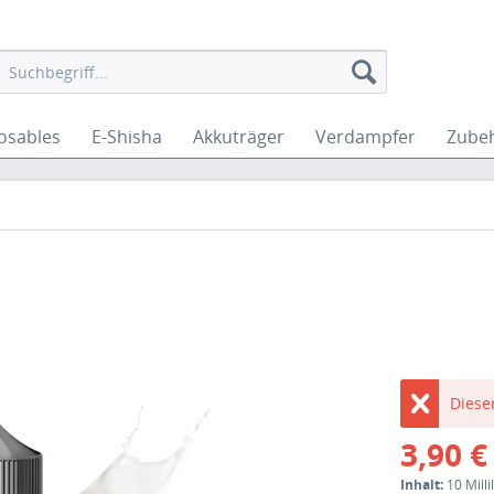
osables
E-Shisha
Akkuträger
Verdampfer
Zube
Dieser
3,90 €
Inhalt:
10 Millil