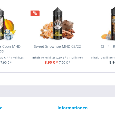
e-Coon MHD
Sweet Snowhoe MHD 03/22
Ch. 4 - 
/22
,39 € * / 1 Milliliter)
Inhalt
10 Milliliter
(0,39 € * / 1 Milliliter)
Inhalt
10 Milliliter
3,90 € *
8,9
7,90 € *
7,90 € *
ce
Informationen