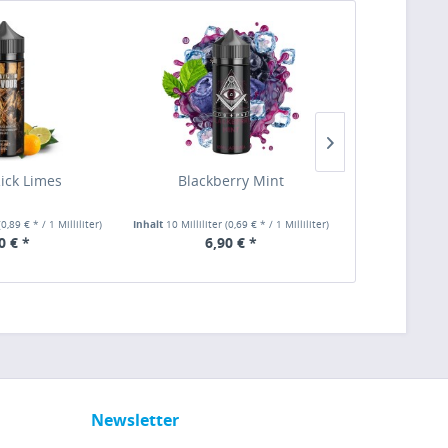
Rick Limes
Blackberry Mint
Berry Ben
(0,89 € * / 1 Milliliter)
Inhalt
10 Milliliter
(0,69 € * / 1 Milliliter)
Inhalt
10 Millilit
0 € *
6,90 € *
3,90 €
Newsletter