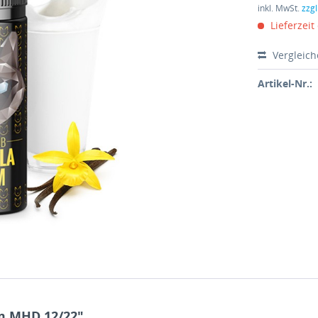
inkl. MwSt.
zzg
Lieferzeit
Vergleic
Artikel-Nr.:
m MHD 12/22"