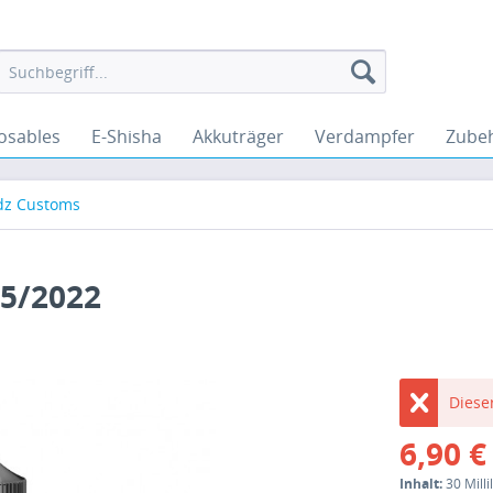
osables
E-Shisha
Akkuträger
Verdampfer
Zube
dz Customs
5/2022
Dieser
6,90 €
Inhalt:
30 Millil