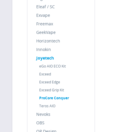
Eleaf / SC
Exvape
Freemax
GeekVape
Horizontech
Innokin
Joyetech
eGo AIO ECO Kit
Exceed
Exceed Edge
Exceed Grip Kit
ProCore Conquer
Teros AIO
Nevoks
OBS
QP Design