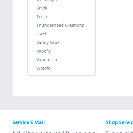
Smok
Tesla
Thunderhead Creations
Uwell
Vandy Vape
Vapefly
Vaporesso
Wotofo
Service E-Mail
Shop Servi
E-Mail Unterstützung und Beratung unter:
Sicherheitsh