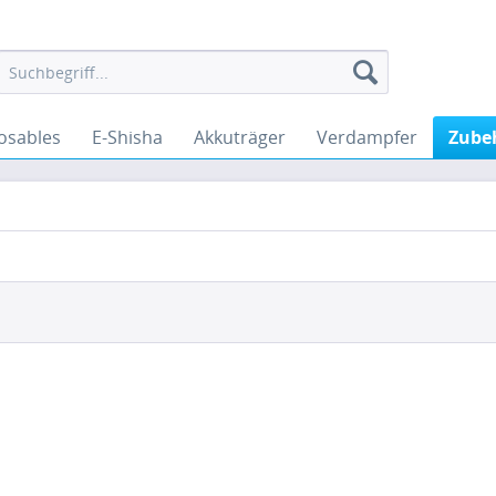
osables
E-Shisha
Akkuträger
Verdampfer
Zube